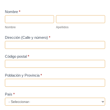
Hazte
Nombre
*
socio
Nombre
Apellidos
Nombre
Apellidos
Dirección (Calle y número)
*
Código postal
*
Población y Provincia
*
País
*