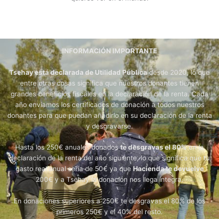
INFORMACIÓN IMPORTANTE
Tsehay está declarada de Utilidad Pública
desde 2020, lo que
entre otras cosas significa que nuestros donantes tienen
grandes beneficios fiscales en la declaración de la renta. Cada
año enviamos los certificados de donación a todos nuestros
donantes para que puedan añadirlo en su declaración de la renta
y desgravarse.
Hasta los 250€ anuales donados
te desgravas el 80%
en la
declaración de la renta del año siguiente, lo que significa que tu
gasto real anual sería de 50€ ya que
Hacienda te devuelve
200€ y a Tsehay la donación nos llega íntegra.
En donaciones superiores a 250€ te desgravas el 80% de los
primeros 250€ y el 40% del resto.